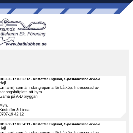
2019-06-17 09:55:12
-
Kristoffer Englund
,
E-postadressen är dold
Hej!
En familj som är i startgroparna för båtköp. Intresserad av
säsongsbåtplats att hyra.
Gärna på A-D bryggan.
Mvh,
Kristoffer & Linda
0707-19 42 12
2019-06-17 09:54:13
-
Kristoffer Englund
,
E-postadressen är dold
Hej!
En familj som är i startgroparna för båtköp. Intresserad av