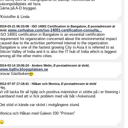
säsongsbåtplats att hyra.
Gärna på A-D bryggan.
/Kristoffer & Linda
2019-03-21 06:33:08
-
ISO 14001 Certification in Bangalore
,
E-postadressen är
www.certvalue.com/iso-14001-certification-consulta...
dold
,
ISO 14001 certification in Bangalore is an essential certification
requirement for organization concerned about the environmental impact
caused due to the activities performed internal to the organization.
Bangalore is one of the fastest growing City in Asia it is referred to as
Silicon Valley of India and it is also the IT hub of India which is biggest
among all the other metro cities.
2014-03-14 19:06:24
-
Anders Welin
,
E-postadressen är dold
,
www.batliv.bloggplatsen.se
provar Gästboken
2012-07-07 17:18:41
-
Håkan och Monica
,
E-postadressen är dold
Hej,
Vi vill tacka för all hjälp och postitva människor vi stötte på i er förening i
samband med att vi fick problem med vår båt i Askersund.
Det stöd vi kände var skönt i motgångens stund.
Monica och Håkan med Galeon 330 "Prinsen"