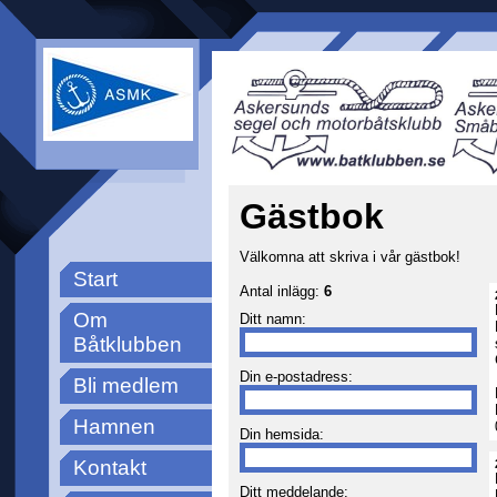
Gästbok
Välkomna att skriva i vår gästbok!
Start
Antal inlägg:
6
Om
Ditt namn:
Båtklubben
Din e-postadress:
Bli medlem
Hamnen
Din hemsida:
Kontakt
Ditt meddelande: