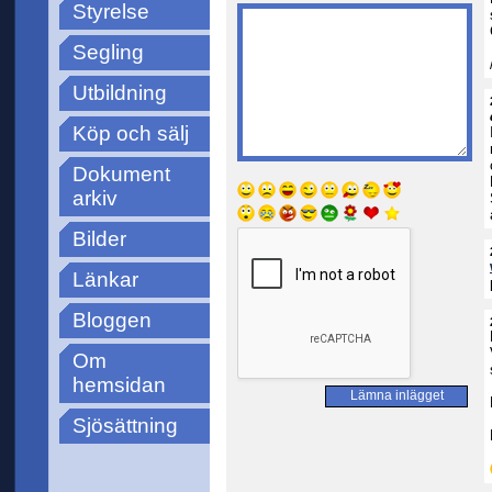
Styrelse
Segling
Utbildning
Köp och sälj
Dokument
arkiv
Bilder
Länkar
Bloggen
Om
hemsidan
Sjösättning