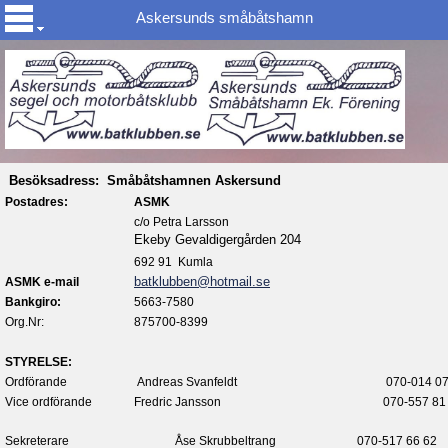
Askersunds småbåtshamn
Besöksadress: Småbåtshamnen Askersund
Postadres:
ASMK
c/o Petra Larsson
Ekeby Gevaldigergården 204
692 91 Kumla
batklubben@hotmail.se
ASMK e-mail
Bankgiro:
5663-7580
Org.Nr:
875700-8399
STYRELSE:
Ordförande
Andreas Svanfeldt
070-014 07
Vice ordförande
Fredric Jansson
070-557 81
Sekreterare
Åse Skrubbeltrang
070-517 66 62