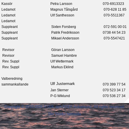
Kassör
Petra Larsson
070-6913323
Ledamot
Magnus Tålsgård
070-628 11 85
Ledamot
Ulf Santhesson
070-5511367
Ledamot
Suppleant
Sixten Forsberg
072-591 00 01
Suppleant
Patrik Fredriksson
0738 44 54 23
Suppleant
Mikael Andersson
070-5547421
Revisor
Göran Larsson
Revisor
Samuel Hambre
Rev. Suppl
Ulf Wettermark
Rev. Suppl
Markus Eklind
Valberedning
Ulf Justermark
sammankallande
070 399 77 54
Jan Sterner
070 523 34 17
P-G Wiklund
070 536 27 34
Copyright © 2010-2026 ASMK och ASEF Askersund. All rights reserved.
Din Studio hemsida